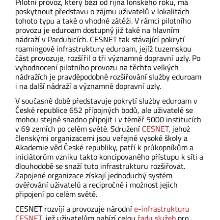
Pilotní provoz, který běží od října loňského roku, má
poskytnout představu o zájmu uživatelů v lokalitách
tohoto typu a také o vhodné zátěži. V rámci pilotního
provozu je eduroam dostupný již také na hlavním
nádraží v Pardubicích. CESNET tak stávající pokrytí
roamingové infrastruktury eduroam, jejíž tuzemskou
část provozuje, rozšířil o tři významné dopravní uzly. Po
vyhodnocení pilotního provozu na těchto velkých
nádražích je pravděpodobné rozšiřování služby eduroam
i na další nádraží a významné dopravní uzly.
V současné době představuje pokrytí služby eduroam v
České republice 652 přípojných bodů, ale uživatelé se
mohou stejně snadno připojit i v téměř 5000 institucích
v 69 zemích po celém světě. Sdružení
CESNET
, jehož
členskými organizacemi jsou veřejné vysoké školy a
Akademie věd České republiky, patří k průkopníkům a
iniciátorům vzniku takto koncipovaného přístupu k síti a
dlouhodobě se snaží tuto infrastrukturu rozšiřovat.
Zapojené organizace získají jednoduchý systém
ověřování uživatelů a recipročně i možnost jejich
připojení po celém světě.
CESNET rozvíjí a provozuje národní
e-infrastrukturu
CESNET
, jež uživatelům nabízí celou
řadu služeb
pro