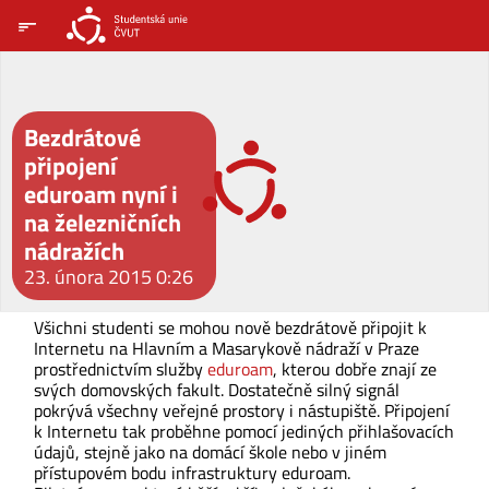
Bezdrátové
připojení
eduroam nyní i
na železničních
nádražích
23. února 2015 0:26
Všichni studenti se mohou nově bezdrátově připojit k
Internetu na Hlavním a Masarykově nádraží v Praze
prostřednictvím služby
eduroam
, kterou dobře znají ze
svých domovských fakult. Dostatečně silný signál
pokrývá všechny veřejné prostory i nástupiště. Připojení
k Internetu tak proběhne pomocí jediných přihlašovacích
údajů, stejně jako na domácí škole nebo v jiném
přístupovém bodu infrastruktury eduroam.