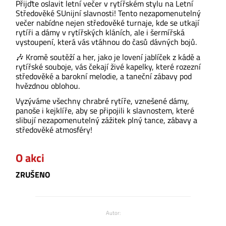
Přijďte oslavit letní večer v rytířském stylu na Letní
Středověké SUnijní slavnosti! Tento nezapomenutelný
večer nabídne nejen středověké turnaje, kde se utkají
rytíři a dámy v rytířských kláních, ale i šermířská
vystoupení, která vás vtáhnou do časů dávných bojů.
🎶 Kromě soutěží a her, jako je lovení jablíček z kádě a
rytířské souboje, vás čekají živé kapelky, které rozezní
středověké a barokní melodie, a taneční zábavy pod
hvězdnou oblohou.
Vyzýváme všechny chrabré rytíře, vznešené dámy,
panoše i kejklíře, aby se připojili k slavnostem, které
slibují nezapomenutelný zážitek plný tance, zábavy a
středověké atmosféry!
O akci
ZRUŠENO
Autor: