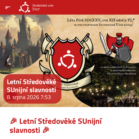
Letní Středověké
SUnijní slavnosti
8. srpna 2026 7:53
🎉 Letní Středověké SUnijní
slavnosti 🎉