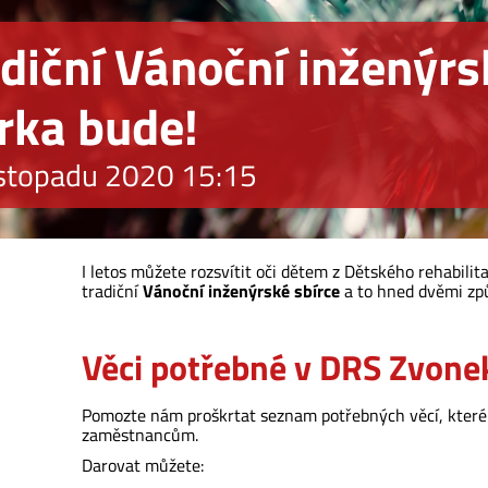
diční Vánoční inženýr
rka bude!
istopadu 2020 15:15
I letos můžete rozsvítit oči dětem z Dětského rehabili
tradiční
Vánoční inženýrské sbírce
a to hned dvěmi zp
Věci potřebné v DRS Zvone
Pomozte nám proškrtat seznam potřebných věcí, které u
zaměstnancům.
Darovat můžete: