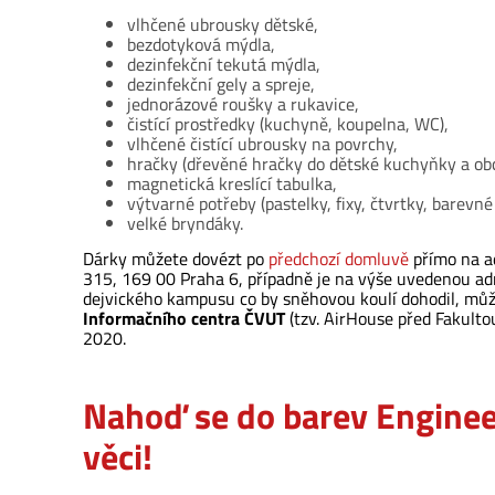
vlhčené ubrousky dětské,
bezdotyková mýdla,
dezinfekční tekutá mýdla,
dezinfekční gely a spreje,
jednorázové roušky a rukavice,
čistící prostředky (kuchyně, koupelna, WC),
vlhčené čistící ubrousky na povrchy,
hračky (dřevěné hračky do dětské kuchyňky a ob
magnetická kreslící tabulka,
výtvarné potřeby (pastelky, fixy, čtvrtky, barevné 
velké bryndáky.
Dárky můžete dovézt po
předchozí domluvě
přímo na a
315, 169 00 Praha 6, případně je na výše uvedenou ad
dejvického kampusu co by sněhovou koulí dohodil, můž
Informačního centra ČVUT
(tzv. AirHouse před Fakulto
2020.
Nahoď se do barev Engine
věci!