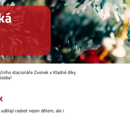
ská
tačního stacionáře Zvonek v Kladně díky
ůsoby!
k
dělají radost nejen dětem, ale i