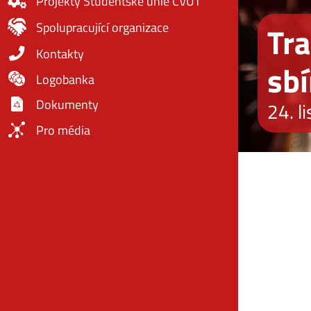
Projekty Studentské unie ČVUT
Spolupracující organizace
Tra
Kontakty
sbí
Logobanka
Dokumenty
24. l
Pro média