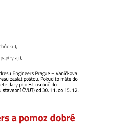
chůdku),
papíry aj.),
dresu Engineers Prague – Vaníčkova
resu zaslat poštou. Pokud to máte do
ete dary přinést osobně do
u stavební ČVUT) od 30. 11. do 15. 12.
ers a pomoz dobré