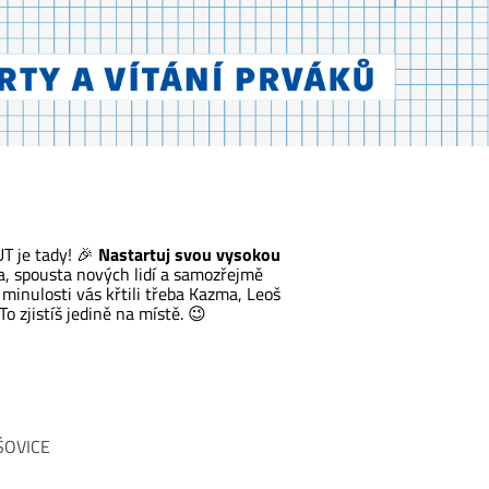
UT je tady! 🎉
Nastartuj svou vysokou
a, spousta nových lidí a samozřejmě
minulosti vás křtili třeba Kazma, Leoš
 zjistíš jedině na místě. 😉
ŠOVICE