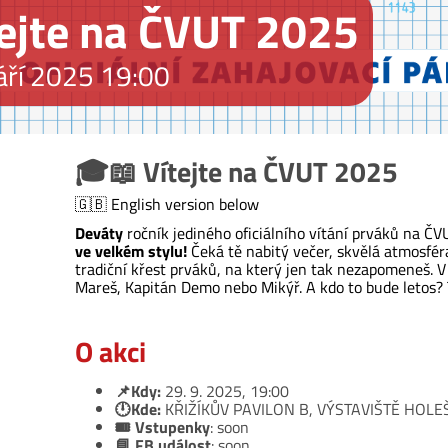
tejte na ČVUT 2025
áří 2025 19:00
🎓📖 Vítejte na ČVUT 2025
🇬🇧 English version below
Deváty
ročník jediného oficiálního vítání prváků na ČV
ve velkém stylu!
Čeká tě nabitý večer, skvělá atmosfér
tradiční křest prváků, na který jen tak nezapomeneš. V 
Mareš, Kapitán Demo nebo Mikýř. A kdo to bude letos? To
O akci
📌Kdy:
29. 9. 2025, 19:00
🕛Kde:
KŘIŽÍKŮV PAVILON B, VÝSTAVIŠTĚ HOLE
🎟 Vstupenky
: soon
📘 FB událost
: soon