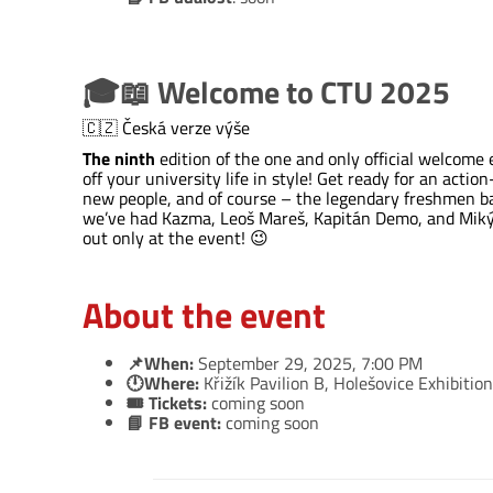
🎓📖 Welcome to CTU 2025
🇨🇿 Česká verze výše
The ninth
edition of the one and only official welcome 
off your university life in style! Get ready for an acti
new people, and of course – the legendary freshmen bap
we’ve had Kazma, Leoš Mareš, Kapitán Demo, and Mikýř. 
out only at the event! 😉
About the event
📌When:
September 29, 2025, 7:00 PM
🕛Where:
Křižík Pavilion B, Holešovice Exhibitio
🎟 Tickets:
coming soon
📘 FB event:
coming soon