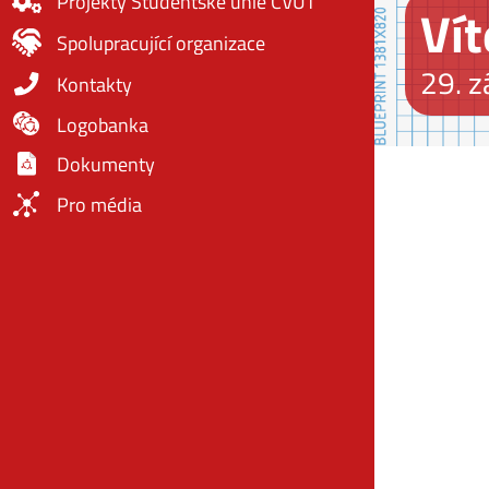
Projekty Studentské unie ČVUT
Ví
Spolupracující organizace
29. z
Kontakty
Logobanka
Dokumenty
Pro média