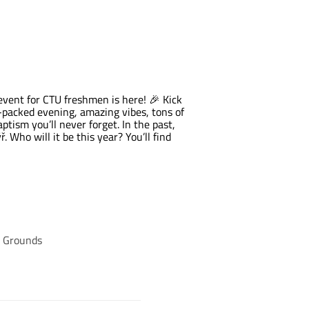
event for CTU freshmen is here! 🎉 Kick
on-packed evening, amazing vibes, tons of
tism you’ll never forget. In the past,
Who will it be this year? You’ll find
n Grounds