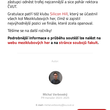
zástupci odnést trofej nejcennější a sice pohár rektora
ČVUT.
Gratulace patří též klubu
Silicon Hill
, který se účastnil
všech kol Meziklubových her, čímž si zajistil
nejvýhodnější pozici ve finále, které zcela opanoval.
Těšíme se na další ročníky!
Podrobnější informace o průběhu soutěží lze nalézt na
webu meziklubových her
a na
stránce soubojů fakult
.
Autor:
Michal Verbovský
PR manažer 2023–2025
E-mail:
michal.verbovsky@su.cvut.cz