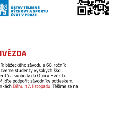
 HVĚZDA
ík běžeckého závodu a 60. ročník
 zveme studenty vysokých škol,
dentů a svobody do Obory Hvězda.
řijďte podpořit závodníky potleskem.
ránkách
Běhu 17. listopadu
. Těšíme se na