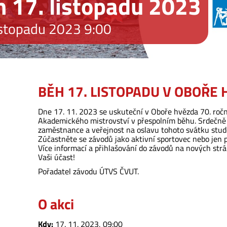
 17. listopadu 2023
istopadu 2023 9:00
BĚH 17. LISTOPADU V OBOŘE
Dne 17. 11. 2023 se uskuteční v Oboře hvězda 70. ročn
Akademického mistrovství v přespolním běhu. Srdečně
zaměstnance a veřejnost na oslavu tohoto svátku stu
Zúčastněte se závodů jako aktivní sportovec nebo jen p
Více informací a přihlašování do závodů na nových st
Vaši účast!
Pořadatel závodu ÚTVS ČVUT.
O akci
Kdy:
17. 11. 2023, 09:00