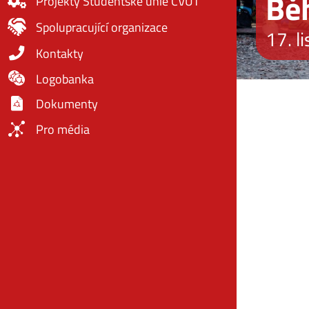
Běh
Projekty Studentské unie ČVUT
Spolupracující organizace
17. l
Kontakty
Logobanka
Dokumenty
Pro média