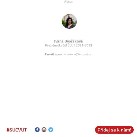
Autor:
Ivana Dvořáková
Prezidentka SU ČVUT 2021-2023
E-mail:
ivana.dvorakova@su.cvut.cz
#SUCVUT
Přidej se k nám!