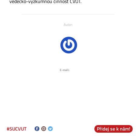
vědecko-výzkumnou činnost ČVUT.
Autor:
E-mail:
#SUCVUT
Přidej se k nám!