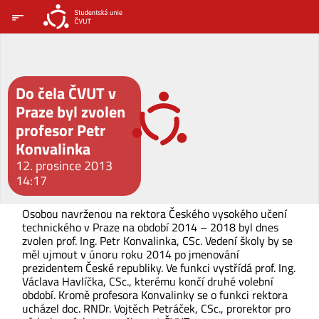
Do čela ČVUT v
Praze byl zvolen
profesor Petr
Konvalinka
12. prosince 2013
14:17
Osobou navrženou na rektora Českého vysokého učení
technického v Praze na období 2014 – 2018 byl dnes
zvolen prof. Ing. Petr Konvalinka, CSc. Vedení školy by se
měl ujmout v únoru roku 2014 po jmenování
prezidentem České republiky. Ve funkci vystřídá prof. Ing.
Václava Havlíčka, CSc., kterému končí druhé volební
období. Kromě profesora Konvalinky se o funkci rektora
ucházel doc. RNDr. Vojtěch Petráček, CSc., prorektor pro