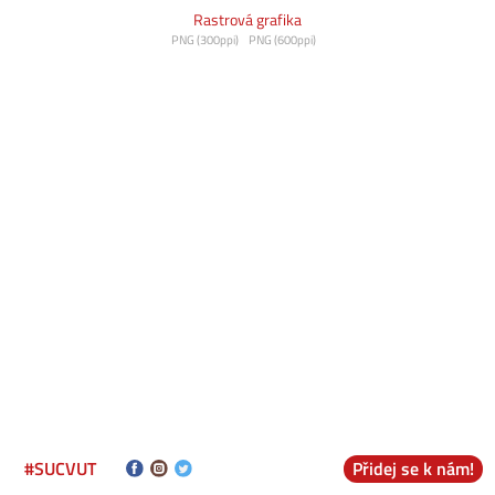
Rastrová grafika
PNG (300ppi)
PNG (600ppi)
#SUCVUT
Přidej se k nám!