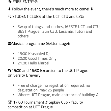
🍻 FREE ENTRY🍻
⬇ Follow the event, there’s much more to come! ⬇
🔍 STUDENT CLUBS at the UCT, CTU and CZU:
Swap of things and clothes, IAESTE UCT and CTU,
BEST Prague, iZun CZU, Lesamáj, Tutoři and
others
📻Musical programme (Vektor stage):
15:00 Krasohled DJs
20:00 Good Times Only
21:00 Hello Marcel
👣15:00 and 16:30 Excursion to the UCT Prague
University Brewery
Free of charge, no registration required, no
degustation, max 25 people
Where: UCT Prague, main entrance of building A
🏆 17:00 Tournament // Šípkův Cup - faculty
competition at UCT Prague