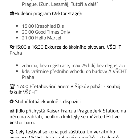
Prague, iZun, Lesamáj, Tutoři a další
📻Hudební program (Vektor stage):
15:00 Krasohled DJs
20:00 Good Times Only
21:00 Hello Marcel
👣15:00 a 16:30 Exkurze do školního pivovaru VŠCHT
Praha
zdarma, bez registrace, max 25 lidí, bez degustace
kde: vrátnice předního vchodu do budovy A VŠCHT
Praha
🏆 17:00 Přetahování lanem // Šípkův pohár - souboj
fakult VŠCHT
⚽ Stolní fotbálek volně k dispozici
🍔 Jídlo přichystá Kaiser Franz a Prague Jerk Station, na
něco na zahřátí, nealko a koktejly se můžete těšit ve
Vektor baru.
🤝 Celý festival se koná pod záštitou Univerzitního
pivovaru VŠCHT Praha, jeho výzkumníků a studentů.