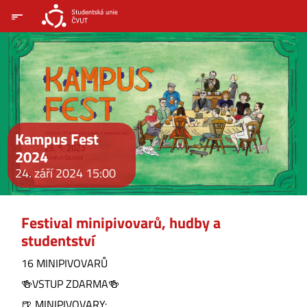
Kampus Fest
2024
24. září 2024 15:00
Festival minipivovarů, hudby a
studentství
16 MINIPIVOVARŮ
🍻VSTUP ZDARMA🍻
🍺 MINIPIVOVARY: