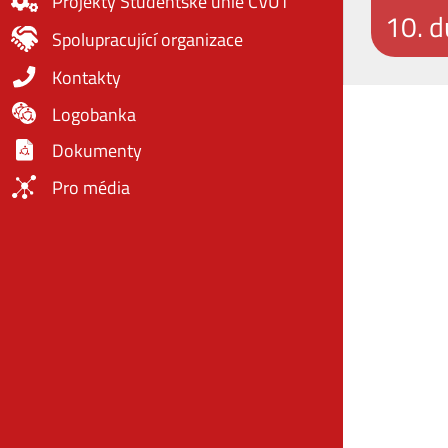
Projekty Studentské unie ČVUT
10. 
Spolupracující organizace
Kontakty
Logobanka
Dokumenty
Pro média