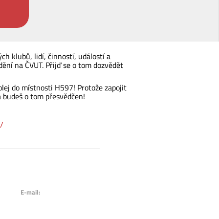
 klubů, lidí, činností, událostí a
dění na ČVUT. Přijď se o tom dozvědět
lej do místnosti H597! Protože zapojit
a budeš o tom přesvědčen!
/
E-mail: