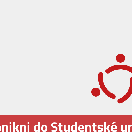
nikni do Studentské u