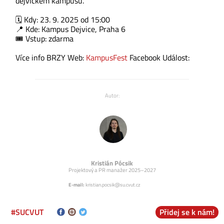
dejvickém kampusu.
🗓 Kdy: 23. 9. 2025 od 15:00
📍 Kde: Kampus Dejvice, Praha 6
🎟 Vstup: zdarma
Více info BRZY Web:
KampusFest
Facebook Událost:
Autor:
Kristián Pócsik
Projektový a PR manažer 2025–2027
E-mail:
kristian.pocsik@su.cvut.cz
#SUCVUT
Přidej se k nám!